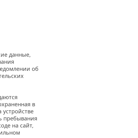
ие данные, 
ания 
едомлении об 
тельских 
аются 
охраненная в 
 устройстве 
ь пребывания 
де на сайт, 
ильном 