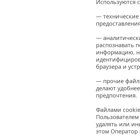
Используются с
— технические 
предоставления
— аналитически
распознавать п
информацию, на
идентифицирова
браузера и уст
— прочие файлы
делают удобнее
предпочтения.
Файлами cookie
Пользователем 
удалять или ин
этом Оператор 