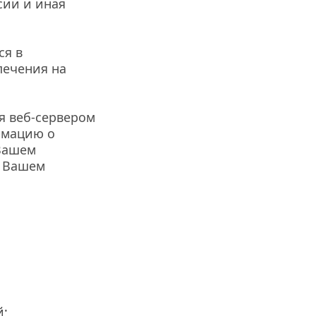
ии и иная 
я в 
ечения на 
 веб-сервером 
мацию о 
Вашем 
 Вашем 
й;