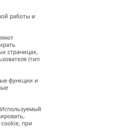
ой работы и 
ляют 
ирать 
х страницах, 
ователя (тип 
ые функции и 
ые 
 Используемый 
ировать, 
ookie, при 